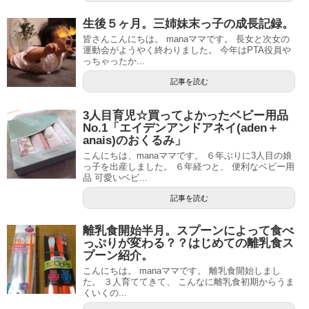
生後５ヶ月。三姉妹末っ子の成長記録。
皆さんこんにちは。 manaママです。 長女と次女の
運動会がようやく終わりました。 今年はPTA役員や
っちゃったか...
記事を読む
3人目育児☆買ってよかったベビー用品
No.1「エイデンアンドアネイ(aden＋
anais)のおくるみ」
こんにちは、manaママです。 ６年ぶりに3人目の娘
っ子を出産しました。 ６年経つと、 便利なベビー用
品 可愛いベビ...
記事を読む
離乳食開始半月。スプーンによって食べ
っぷりが変わる？？はじめての離乳食ス
プーン紹介。
こんにちは。 manaママです。 離乳食開始しまし
た。 ３人育ててきて、 こんなに離乳食初期からうま
くいくの...