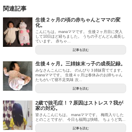
関連記事
生後２ヶ月の頃の赤ちゃんとママの変
化。
こんにちは。manaママです。 生後２ヶ月目に突入
して10日ほど経ちました。 うちの子どんどん成長し
ています。 赤ちゃ...
記事を読む
生後４ヶ月。三姉妹末っ子の成長記録。
みなさんこんにちは。 のんびり３姉妹育ててます。
manaママです。 生後４ヶ月は春休みのお姉ちゃん
たちがいて寝不足気味 次...
記事を読む
2歳で抜毛症！？原因はストレス？我が
家の対応。
皆さんこんにちは。 manaママです。 梅雨入りした
とのことですが、 今日も福岡は快晴。 ちょうど気...
記事を読む