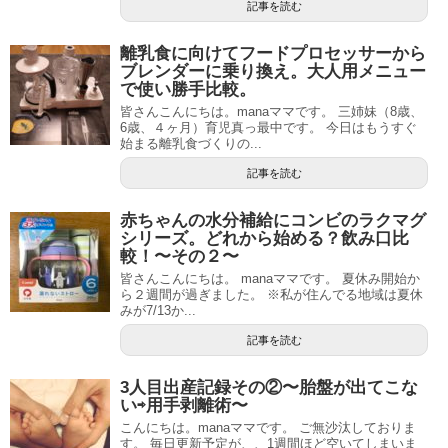
記事を読む
離乳食に向けてフードプロセッサーから
ブレンダーに乗り換え。大人用メニュー
で使い勝手比較。
皆さんこんにちは。manaママです。 三姉妹（8歳、
6歳、４ヶ月）育児真っ最中です。 今日はもうすぐ
始まる離乳食づくりの...
記事を読む
赤ちゃんの水分補給にコンビのラクマグ
シリーズ。どれから始める？飲み口比
較！〜その２〜
皆さんこんにちは。 manaママです。 夏休み開始か
ら２週間が過ぎました。 ※私が住んでる地域は夏休
みが7/13か...
記事を読む
3人目出産記録その②〜胎盤が出てこな
い⇨用手剥離術〜
こんにちは。manaママです。 ご無沙汰しておりま
す。 毎日更新予定が、、1週間ほど空いてしまいま